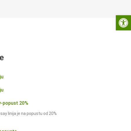
Open 
je
ju
ju
y-popust 20%
say linija je na popustu od 20%