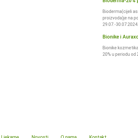
Bioderma-20% 
Bioderma(cijeli 
proizvoda)je na p
29.07.-30.07.2024
Bionike i Aura
Bionike kozmetika
20% u periodu od 
Ljekarne
Novosti
O nama
Kontakt