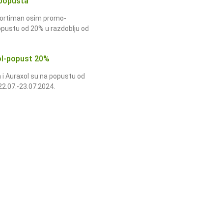
popusta
asortiman osim promo-
opustu od 20% u razdoblju od
.
xol-popust 20%
 i Auraxol su na popustu od
22.07.-23.07.2024.