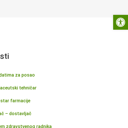
Open 
sti
idatima za posao
aceutski tehničar
star farmacije
ač – dostavljač
jem zdravstvenog radnika