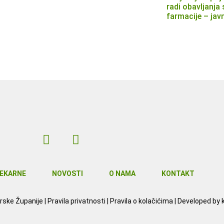
radi obavljanja s
farmacije – jav
EKARNE
NOVOSTI
O NAMA
KONTAKT
rske Županije
|
Pravila privatnosti
|
Pravila o kolačićima
| Developed by