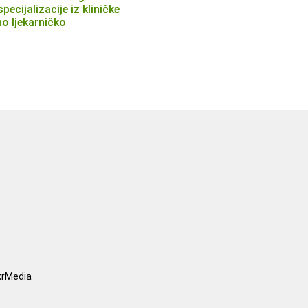
pecijalizacije iz kliničke
no ljekarničko
krMedia