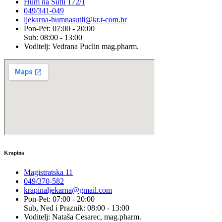
Hum na Sutli 172/1
049/341-049
ljekarna-humnasutli@kr.t-com.hr
Pon-Pet: 07:00 - 20:00
Sub: 08:00 - 13:00
Voditelj: Vedrana Puclin mag.pharm.
Krapina
Magistratska 11
049/370-582
krapinaljekarna@gmail.com
Pon-Pet: 07:00 - 20:00
Sub, Ned i Praznik: 08:00 - 13:00
Voditelj: Nataša Cesarec, mag.pharm.