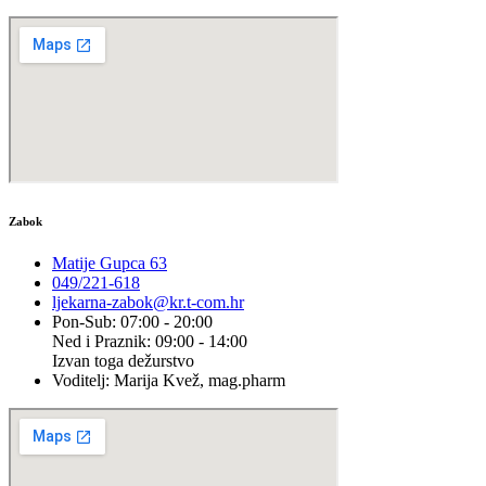
Zabok
Matije Gupca 63
049/221-618
ljekarna-zabok@kr.t-com.hr
Pon-Sub: 07:00 - 20:00
Ned i Praznik: 09:00 - 14:00
Izvan toga dežurstvo
Voditelj: Marija Kvež, mag.pharm