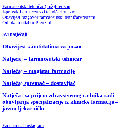
Farmaceutski tehničar (m/ž)
Preuzmi
Ispravak Farmaceutski tehničar
Preuzmi
Obavijest razgovor farmaceutski tehničar
Preuzmi
Odluka o odabiru
Preuzmi
Svi natječaji
Obavijest kandidatima za posao
Natječaj – farmaceutski tehničar
Natječaj – magistar farmacije
Natječaj spremač – dostavljač
Natječaj za prijem zdravstvenog radnika radi
obavljanja specijalizacije iz kliničke farmacije –
javno ljekarničko
Facebook-f
Instagram