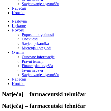
Savjetovanje s javnošću
Natječaji
Kontakt
Naslovna
Ljekarne
Novosti
Popusti i pogodnosti
Obavijesti
Savjeti ljekarnika
Mjerenja i pregledi
O nama
Osnovne informacije
Pravni temelji
Financijska izvješća
Javna nabava
Savjetovanje s javnošću
Natječaji
Kontakt
Natječaj – farmaceutski tehničar
Natječaj – farmaceutski tehničar