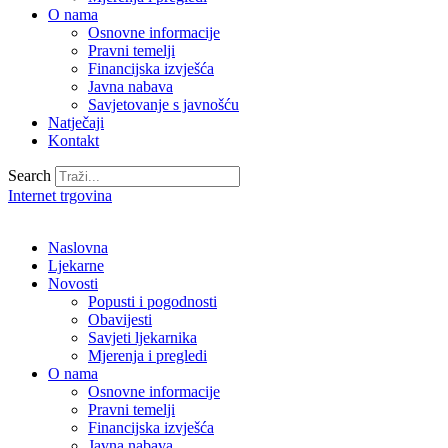
O nama
Osnovne informacije
Pravni temelji
Financijska izvješća
Javna nabava
Savjetovanje s javnošću
Natječaji
Kontakt
Search
Internet trgovina
Naslovna
Ljekarne
Novosti
Popusti i pogodnosti
Obavijesti
Savjeti ljekarnika
Mjerenja i pregledi
O nama
Osnovne informacije
Pravni temelji
Financijska izvješća
Javna nabava