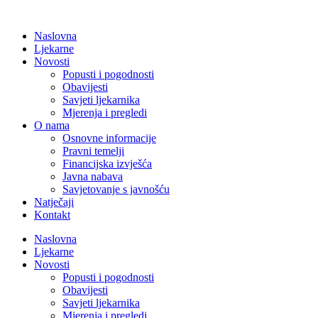
Naslovna
Ljekarne
Novosti
Popusti i pogodnosti
Obavijesti
Savjeti ljekarnika
Mjerenja i pregledi
O nama
Osnovne informacije
Pravni temelji
Financijska izvješća
Javna nabava
Savjetovanje s javnošću
Natječaji
Kontakt
Naslovna
Ljekarne
Novosti
Popusti i pogodnosti
Obavijesti
Savjeti ljekarnika
Mjerenja i pregledi