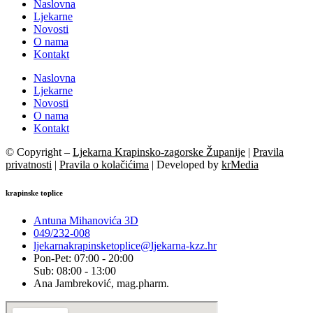
Naslovna
Ljekarne
Novosti
O nama
Kontakt
Naslovna
Ljekarne
Novosti
O nama
Kontakt
© Copyright –
Ljekarna Krapinsko-zagorske Županije
|
Pravila
privatnosti
|
Pravila o kolačićima
| Developed by
krMedia
krapinske toplice
Antuna Mihanovića 3D
049/232-008
ljekarnakrapinsketoplice@ljekarna-kzz.hr
Pon-Pet: 07:00 - 20:00
Sub: 08:00 - 13:00
Ana Jambreković, mag.pharm.