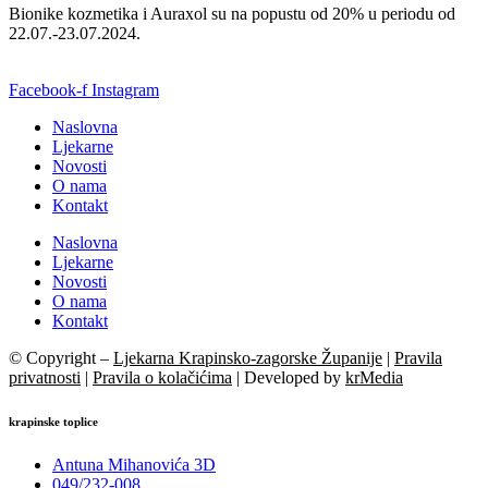
Bionike kozmetika i Auraxol su na popustu od 20% u periodu od
22.07.-23.07.2024.
Facebook-f
Instagram
Naslovna
Ljekarne
Novosti
O nama
Kontakt
Naslovna
Ljekarne
Novosti
O nama
Kontakt
© Copyright –
Ljekarna Krapinsko-zagorske Županije
|
Pravila
privatnosti
|
Pravila o kolačićima
| Developed by
krMedia
krapinske toplice
Antuna Mihanovića 3D
049/232-008