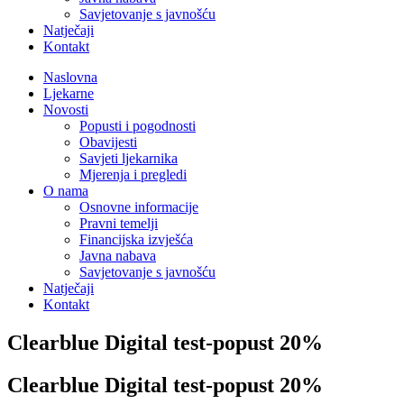
Savjetovanje s javnošću
Natječaji
Kontakt
Naslovna
Ljekarne
Novosti
Popusti i pogodnosti
Obavijesti
Savjeti ljekarnika
Mjerenja i pregledi
O nama
Osnovne informacije
Pravni temelji
Financijska izvješća
Javna nabava
Savjetovanje s javnošću
Natječaji
Kontakt
Clearblue Digital test-popust 20%
Clearblue Digital test-popust 20%