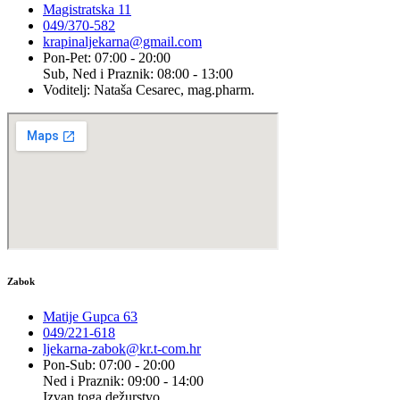
Magistratska 11
049/370-582
krapinaljekarna@gmail.com
Pon-Pet: 07:00 - 20:00
Sub, Ned i Praznik: 08:00 - 13:00
Voditelj: Nataša Cesarec, mag.pharm.
Zabok
Matije Gupca 63
049/221-618
ljekarna-zabok@kr.t-com.hr
Pon-Sub: 07:00 - 20:00
Ned i Praznik: 09:00 - 14:00
Izvan toga dežurstvo