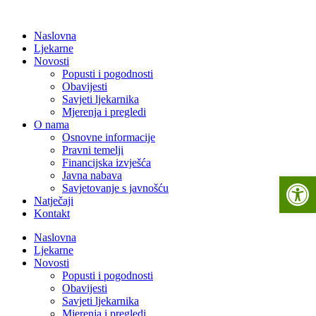
Naslovna
Ljekarne
Novosti
Popusti i pogodnosti
Obavijesti
Savjeti ljekarnika
Mjerenja i pregledi
O nama
Osnovne informacije
Pravni temelji
Financijska izvješća
Javna nabava
Open 
Savjetovanje s javnošću
Natječaji
Kontakt
Naslovna
Ljekarne
Novosti
Popusti i pogodnosti
Obavijesti
Savjeti ljekarnika
Mjerenja i pregledi