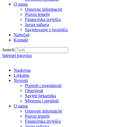
O nama
Osnovne informacije
Pravni temelji
Financijska izvješća
Javna nabava
Savjetovanje s javnošću
Natječaji
Kontakt
Search
Internet trgovina
Naslovna
Ljekarne
Novosti
Popusti i pogodnosti
Obavijesti
Savjeti ljekarnika
Mjerenja i pregledi
O nama
Osnovne informacije
Pravni temelji
Financijska izvješća
Javna nabava