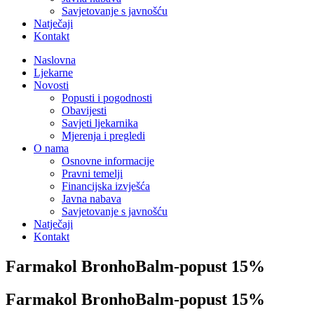
Savjetovanje s javnošću
Natječaji
Kontakt
Naslovna
Ljekarne
Novosti
Popusti i pogodnosti
Obavijesti
Savjeti ljekarnika
Mjerenja i pregledi
O nama
Osnovne informacije
Pravni temelji
Financijska izvješća
Javna nabava
Savjetovanje s javnošću
Natječaji
Kontakt
Farmakol BronhoBalm-popust 15%
Farmakol BronhoBalm-popust 15%