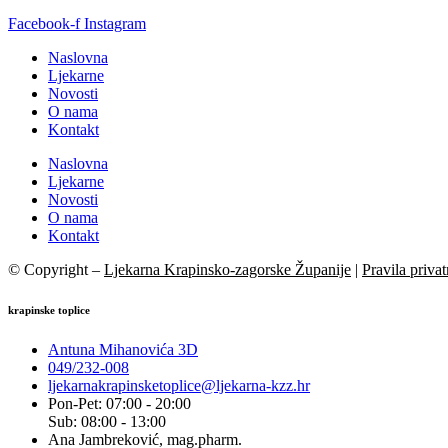
Facebook-f
Instagram
Naslovna
Ljekarne
Novosti
O nama
Kontakt
Naslovna
Ljekarne
Novosti
O nama
Kontakt
© Copyright –
Ljekarna Krapinsko-zagorske Županije
|
Pravila privat
krapinske toplice
Antuna Mihanovića 3D
049/232-008
ljekarnakrapinsketoplice@ljekarna-kzz.hr
Pon-Pet: 07:00 - 20:00
Sub: 08:00 - 13:00
Ana Jambreković, mag.pharm.