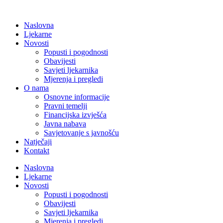
Naslovna
Ljekarne
Novosti
Popusti i pogodnosti
Obavijesti
Savjeti ljekarnika
Mjerenja i pregledi
O nama
Osnovne informacije
Pravni temelji
Financijska izvješća
Javna nabava
Savjetovanje s javnošću
Natječaji
Kontakt
Naslovna
Ljekarne
Novosti
Popusti i pogodnosti
Obavijesti
Savjeti ljekarnika
Mjerenja i pregledi