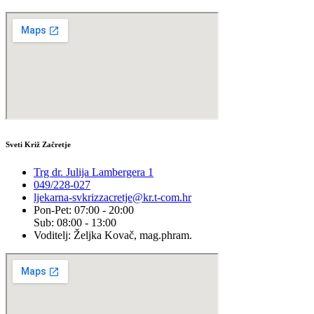
Sveti Križ Začretje
Trg dr. Julija Lambergera 1
049/228-027
ljekarna-svkrizzacretje@kr.t-com.hr
Pon-Pet: 07:00 - 20:00
Sub: 08:00 - 13:00
Voditelj: Željka Kovač, mag.phram.