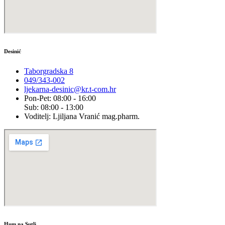
Desinić
Taborgradska 8
049/343-002
ljekarna-desinic@kr.t-com.hr
Pon-Pet: 08:00 - 16:00
Sub: 08:00 - 13:00
Voditelj: Ljiljana Vranić mag.pharm.
Hum na Sutli