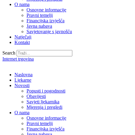
O nama
Osnovne informacije
Pravni temelji
Financijska izvješća
Javna nabava
Savjetovanje s javnošću
Natječaji
Kontakt
Search
Internet trgovina
Naslovna
Ljekarne
Novosti
Popusti i pogodnosti
Obavijesti
Savjeti ljekarnika
Mjerenja i pregledi
O nama
Osnovne informacije
Pravni temelji
Financijska izvješća
Javna nabava