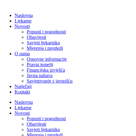
Naslovna
Ljekarne
Novosti
Popusti i pogodnosti
Obavijesti
Savjeti ljekarnika
Mjerenja i pregledi
O nama
Osnovne informacije
Pravni temelji
Financijska izvješća
Javna nabava
Savjetovanje s javnošću
Natječaji
Kontakt
Naslovna
Ljekarne
Novosti
Popusti i pogodnosti
Obavijesti
Savjeti ljekarnika
Mjerenja i pregledi