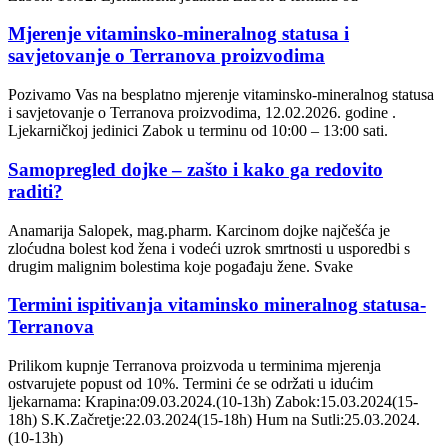
Mjerenje vitaminsko-mineralnog statusa i
savjetovanje o Terranova proizvodima
Pozivamo Vas na besplatno mjerenje vitaminsko-mineralnog statusa
i savjetovanje o Terranova proizvodima, 12.02.2026. godine .
Ljekarničkoj jedinici Zabok u terminu od 10:00 – 13:00 sati.
Samopregled dojke – zašto i kako ga redovito
raditi?
Anamarija Salopek, mag.pharm. Karcinom dojke najčešća je
zloćudna bolest kod žena i vodeći uzrok smrtnosti u usporedbi s
drugim malignim bolestima koje pogađaju žene. Svake
Termini ispitivanja vitaminsko mineralnog statusa-
Terranova
Prilikom kupnje Terranova proizvoda u terminima mjerenja
ostvarujete popust od 10%. Termini će se održati u idućim
ljekarnama: Krapina:09.03.2024.(10-13h) Zabok:15.03.2024(15-
18h) S.K.Začretje:22.03.2024(15-18h) Hum na Sutli:25.03.2024.
(10-13h)