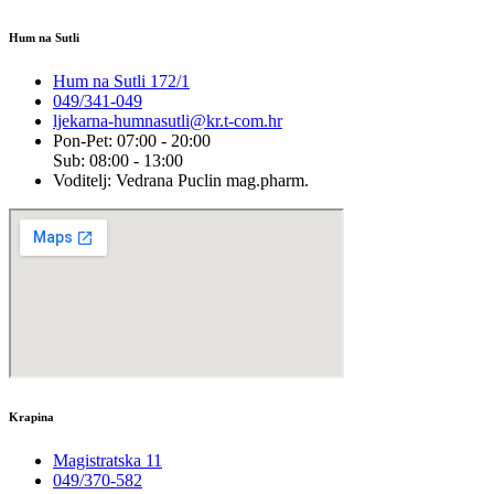
Hum na Sutli
Hum na Sutli 172/1
049/341-049
ljekarna-humnasutli@kr.t-com.hr
Pon-Pet: 07:00 - 20:00
Sub: 08:00 - 13:00
Voditelj: Vedrana Puclin mag.pharm.
Krapina
Magistratska 11
049/370-582