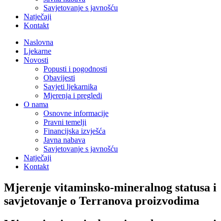
Savjetovanje s javnošću
Natječaji
Kontakt
Naslovna
Ljekarne
Novosti
Popusti i pogodnosti
Obavijesti
Savjeti ljekarnika
Mjerenja i pregledi
O nama
Osnovne informacije
Pravni temelji
Financijska izvješća
Javna nabava
Savjetovanje s javnošću
Natječaji
Kontakt
Mjerenje vitaminsko-mineralnog statusa i
savjetovanje o Terranova proizvodima