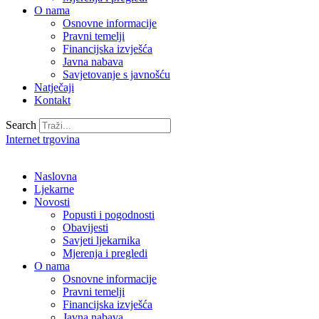
O nama
Osnovne informacije
Pravni temelji
Financijska izvješća
Javna nabava
Savjetovanje s javnošću
Natječaji
Kontakt
Search
Internet trgovina
Naslovna
Ljekarne
Novosti
Popusti i pogodnosti
Obavijesti
Savjeti ljekarnika
Mjerenja i pregledi
O nama
Osnovne informacije
Pravni temelji
Financijska izvješća
Javna nabava