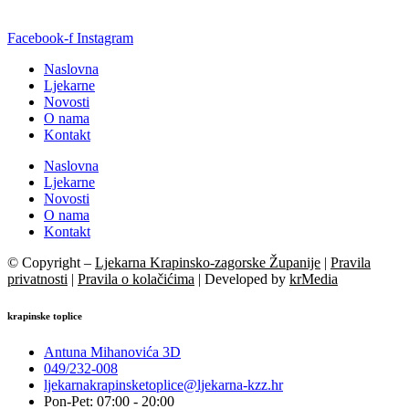
Facebook-f
Instagram
Naslovna
Ljekarne
Novosti
O nama
Kontakt
Naslovna
Ljekarne
Novosti
O nama
Kontakt
© Copyright –
Ljekarna Krapinsko-zagorske Županije
|
Pravila
privatnosti
|
Pravila o kolačićima
| Developed by
krMedia
krapinske toplice
Antuna Mihanovića 3D
049/232-008
ljekarnakrapinsketoplice@ljekarna-kzz.hr
Pon-Pet: 07:00 - 20:00