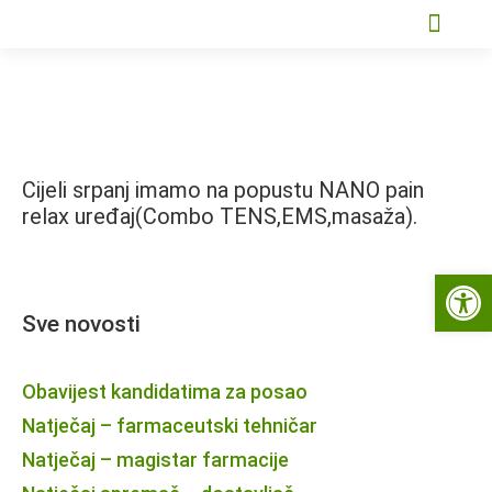
NANO pain relax Plus RC1-
10 % popusta
Cijeli srpanj imamo na popustu NANO pain
relax uređaj(Combo TENS,EMS,masaža).
Open 
Sve novosti
Obavijest kandidatima za posao
Natječaj – farmaceutski tehničar
Natječaj – magistar farmacije