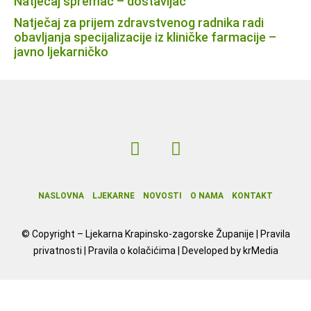
Natječaj spremač – dostavljač
Natječaj za prijem zdravstvenog radnika radi
obavljanja specijalizacije iz kliničke farmacije –
javno ljekarničko
NASLOVNA
LJEKARNE
NOVOSTI
O NAMA
KONTAKT
© Copyright –
Ljekarna Krapinsko-zagorske Županije
|
Pravila
privatnosti
|
Pravila o kolačićima
| Developed by
krMedia