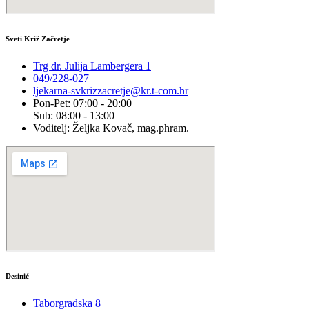
Sveti Križ Začretje
Trg dr. Julija Lambergera 1
049/228-027
ljekarna-svkrizzacretje@kr.t-com.hr
Pon-Pet: 07:00 - 20:00
Sub: 08:00 - 13:00
Voditelj: Željka Kovač, mag.phram.
Desinić
Taborgradska 8