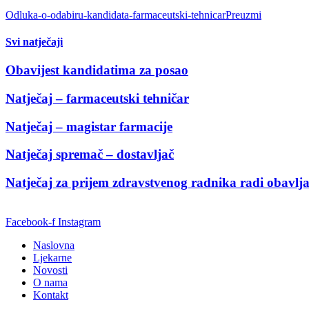
Odluka-o-odabiru-kandidata-farmaceutski-tehnicar
Preuzmi
Svi natječaji
Obavijest kandidatima za posao
Natječaj – farmaceutski tehničar
Natječaj – magistar farmacije
Natječaj spremač – dostavljač
Natječaj za prijem zdravstvenog radnika radi obavljanj
Facebook-f
Instagram
Naslovna
Ljekarne
Novosti
O nama
Kontakt