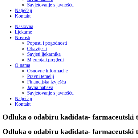
Savjetovanje s javnošću
Natječaji
Kontakt
Naslovna
Ljekarne
Novosti
Popusti i pogodnosti
Obavijesti
Savjeti ljekarnika
Mjerenja i pregledi
O nama
Osnovne informacije
Pravni temelji
Financijska izvješća
Javna nabava
Savjetovanje s javnošću
Natječaji
Kontakt
Odluka o odabiru kadidata- farmaceutski 
Odluka o odabiru kadidata- farmaceutski 