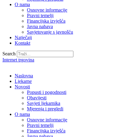
O nama
Osnovne informacije
Pravni temelji
Financijska izvješća
Javna nabava
Savjetovanje s javnošću
Natječaji
Kontakt
Search
Internet trgovina
Naslovna
Ljekarne
Novosti
Popusti i pogodnosti
Obavijesti
Savjeti ljekarnika
Mjerenja i pregledi
O nama
Osnovne informacije
Pravni temelji
Financijska izvješća
Javna nabava