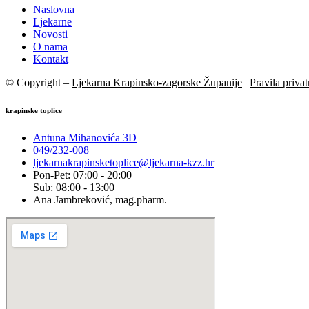
Naslovna
Ljekarne
Novosti
O nama
Kontakt
© Copyright –
Ljekarna Krapinsko-zagorske Županije
|
Pravila privat
krapinske toplice
Antuna Mihanovića 3D
049/232-008
ljekarnakrapinsketoplice@ljekarna-kzz.hr
Pon-Pet: 07:00 - 20:00
Sub: 08:00 - 13:00
Ana Jambreković, mag.pharm.