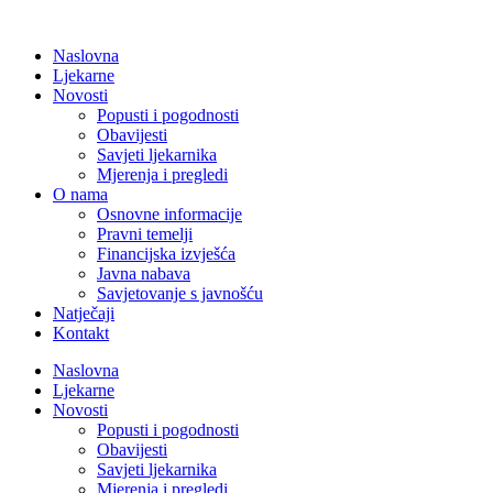
Naslovna
Ljekarne
Novosti
Popusti i pogodnosti
Obavijesti
Savjeti ljekarnika
Mjerenja i pregledi
O nama
Osnovne informacije
Pravni temelji
Financijska izvješća
Javna nabava
Savjetovanje s javnošću
Natječaji
Kontakt
Naslovna
Ljekarne
Novosti
Popusti i pogodnosti
Obavijesti
Savjeti ljekarnika
Mjerenja i pregledi