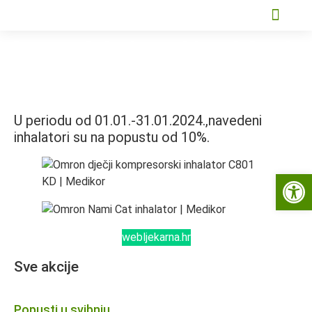
Omron inhalator Nami Cat i
C801 KD-popust 10%
U periodu od 01.01.-31.01.2024.,navedeni
inhalatori su na popustu od 10%.
Open 
webljekarna.hr
Sve akcije
Popusti u svibnju