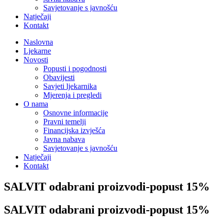
Savjetovanje s javnošću
Natječaji
Kontakt
Naslovna
Ljekarne
Novosti
Popusti i pogodnosti
Obavijesti
Savjeti ljekarnika
Mjerenja i pregledi
O nama
Osnovne informacije
Pravni temelji
Financijska izvješća
Javna nabava
Savjetovanje s javnošću
Natječaji
Kontakt
SALVIT odabrani proizvodi-popust 15%
SALVIT odabrani proizvodi-popust 15%