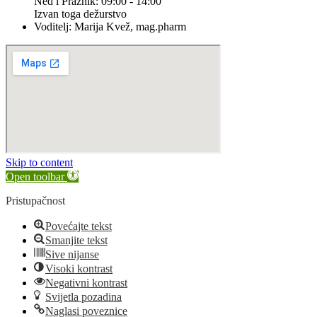
Ned i Praznik: 09:00 - 14:00
Izvan toga dežurstvo
Voditelj: Marija Kvež, mag.pharm
Skip to content
Open toolbar
Pristupačnost
Povećajte tekst
Smanjite tekst
Sive nijanse
Visoki kontrast
Negativni kontrast
Svijetla pozadina
Naglasi poveznice