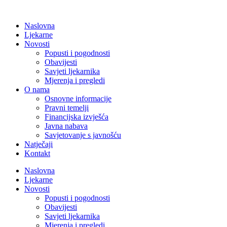
Naslovna
Ljekarne
Novosti
Popusti i pogodnosti
Obavijesti
Savjeti ljekarnika
Mjerenja i pregledi
O nama
Osnovne informacije
Pravni temelji
Financijska izvješća
Javna nabava
Savjetovanje s javnošću
Natječaji
Kontakt
Naslovna
Ljekarne
Novosti
Popusti i pogodnosti
Obavijesti
Savjeti ljekarnika
Mjerenja i pregledi