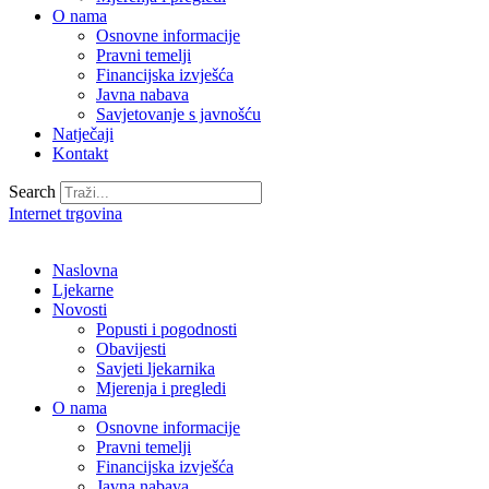
O nama
Osnovne informacije
Pravni temelji
Financijska izvješća
Javna nabava
Savjetovanje s javnošću
Natječaji
Kontakt
Search
Internet trgovina
Naslovna
Ljekarne
Novosti
Popusti i pogodnosti
Obavijesti
Savjeti ljekarnika
Mjerenja i pregledi
O nama
Osnovne informacije
Pravni temelji
Financijska izvješća
Javna nabava