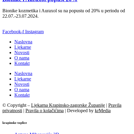
Bionike kozmetika i Auraxol su na popustu od 20% u periodu od
22.07.-23.07.2024.
Facebook-f
Instagram
Naslovna
Ljekarne
Novosti
O nama
Kontakt
Naslovna
Ljekarne
Novosti
O nama
Kontakt
© Copyright –
Ljekarna Krapinsko-zagorske Županije
|
Pravila
privatnosti
|
Pravila o kolačićima
| Developed by
krMedia
krapinske toplice